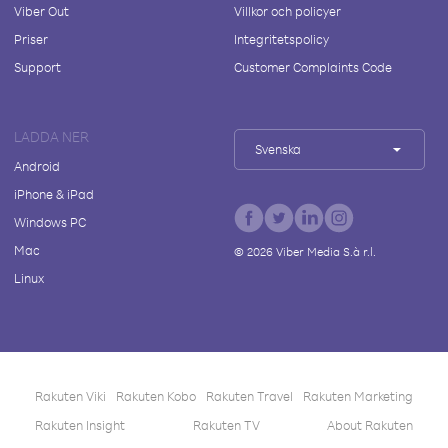
Viber Out
Villkor och policyer
Priser
Integritetspolicy
Support
Customer Complaints Code
LADDA NER
Svenska
Android
iPhone & iPad
Windows PC
Mac
©
2026
Viber Media S.à r.l.
Linux
Rakuten Viki
Rakuten Kobo
Rakuten Travel
Rakuten Marketing
Rakuten Insight
Rakuten TV
About Rakuten