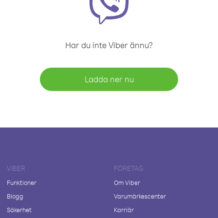
Har du inte Viber ännu?
Ladda ner nu
VIBER
FÖRETAG
Funktioner
Om Viber
Blogg
Varumärkescenter
Säkerhet
Karriär