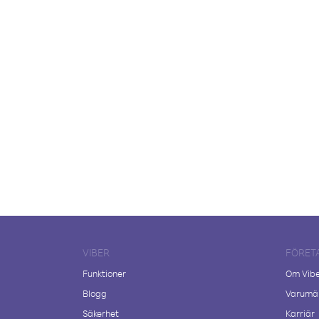
VIBER
FÖRET
Funktioner
Om Vib
Blogg
Varumär
Säkerhet
Karriär