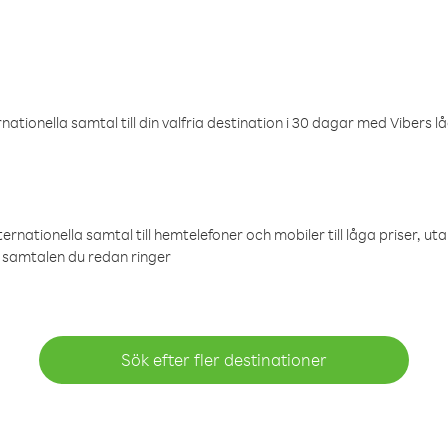
ationella samtal till din valfria destination i 30 dagar med Vibers lå
ternationella samtal till hemtelefoner och mobiler till låga priser, ut
samtalen du redan ringer
Sök efter fler destinationer