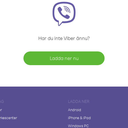
Har du inte Viber ännu?
Ladda ner nu
AG
LADDA NER
er
Android
kescenter
iPhone & iPad
Windows PC