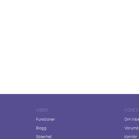
VIBER
FÖRET
Funktioner
Om Vib
Blogg
Varumär
Säkerhet
Karriär