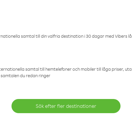
ationella samtal till din valfria destination i 30 dagar med Vibers lå
ternationella samtal till hemtelefoner och mobiler till låga priser, ut
samtalen du redan ringer
Sök efter fler destinationer