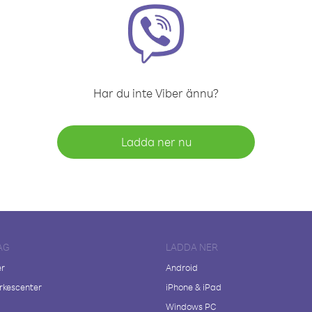
Har du inte Viber ännu?
Ladda ner nu
AG
LADDA NER
er
Android
kescenter
iPhone & iPad
Windows PC