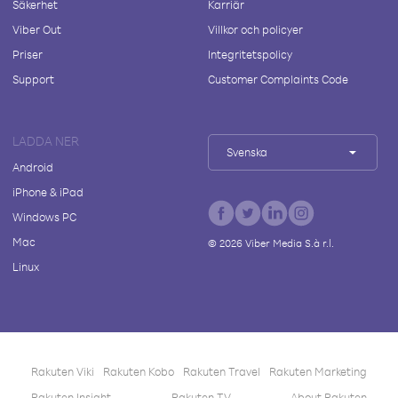
Säkerhet
Karriär
Viber Out
Villkor och policyer
Priser
Integritetspolicy
Support
Customer Complaints Code
LADDA NER
Svenska
Android
iPhone & iPad
Windows PC
Mac
©
2026
Viber Media S.à r.l.
Linux
Rakuten Viki
Rakuten Kobo
Rakuten Travel
Rakuten Marketing
Rakuten Insight
Rakuten TV
About Rakuten