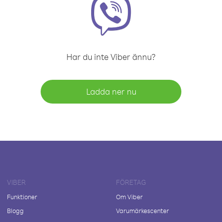
Har du inte Viber ännu?
Ladda ner nu
VIBER
FÖRETAG
Funktioner
Om Viber
Blogg
Varumärkescenter