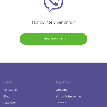
Har du inte Viber ännu?
Ladda ner nu
VIBER
FÖRETAG
Funktioner
Om Viber
Blogg
Varumärkescenter
Säkerhet
Karriär