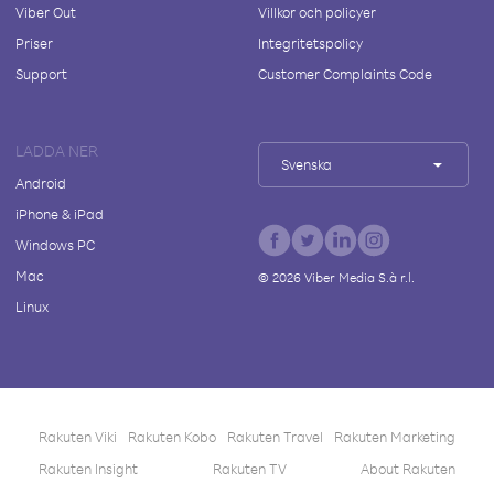
Viber Out
Villkor och policyer
Priser
Integritetspolicy
Support
Customer Complaints Code
LADDA NER
Svenska
Android
iPhone & iPad
Windows PC
Mac
©
2026
Viber Media S.à r.l.
Linux
Rakuten Viki
Rakuten Kobo
Rakuten Travel
Rakuten Marketing
Rakuten Insight
Rakuten TV
About Rakuten