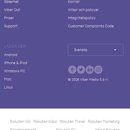
Säkerhet
Karriär
Viber Out
Villkor och policyer
Priser
Integritetspolicy
Support
Customer Complaints Code
LADDA NER
Svenska
Android
iPhone & iPad
Windows PC
Mac
©
2026
Viber Media S.à r.l.
Linux
Rakuten Viki
Rakuten Kobo
Rakuten Travel
Rakuten Marketing
Rakuten Insight
Rakuten TV
About Rakuten