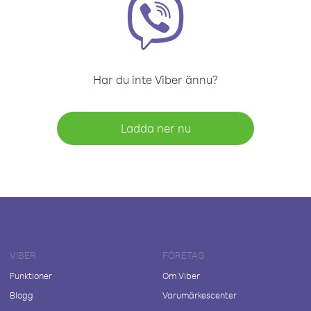
Har du inte Viber ännu?
Ladda ner nu
VIBER
FÖRETAG
Funktioner
Om Viber
Blogg
Varumärkescenter