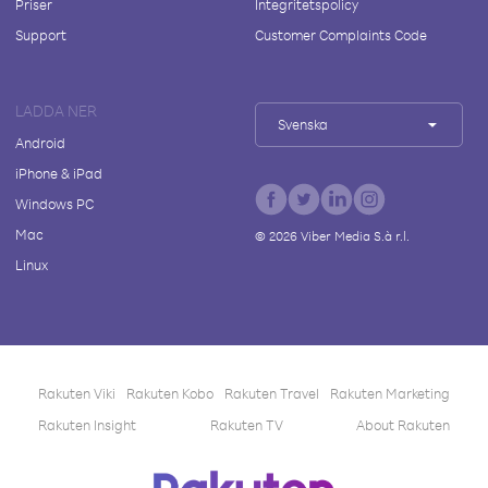
Priser
Integritetspolicy
Support
Customer Complaints Code
LADDA NER
Svenska
Android
iPhone & iPad
Windows PC
Mac
©
2026
Viber Media S.à r.l.
Linux
Rakuten Viki
Rakuten Kobo
Rakuten Travel
Rakuten Marketing
Rakuten Insight
Rakuten TV
About Rakuten