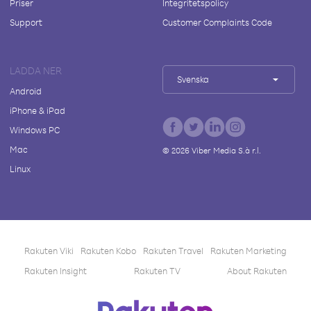
Priser
Integritetspolicy
Support
Customer Complaints Code
LADDA NER
Svenska
Android
iPhone & iPad
Windows PC
Mac
©
2026
Viber Media S.à r.l.
Linux
Rakuten Viki
Rakuten Kobo
Rakuten Travel
Rakuten Marketing
Rakuten Insight
Rakuten TV
About Rakuten