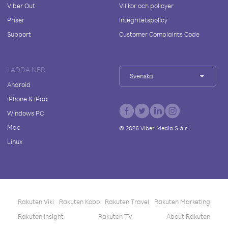
Viber Out
Villkor och policyer
Priser
Integritetspolicy
Support
Customer Complaints Code
LADDA NER
Svenska
Android
iPhone & iPad
Windows PC
Mac
©
2026
Viber Media S.à r.l.
Linux
Rakuten Viki
Rakuten Kobo
Rakuten Travel
Rakuten Marketing
Rakuten Insight
Rakuten TV
About Rakuten