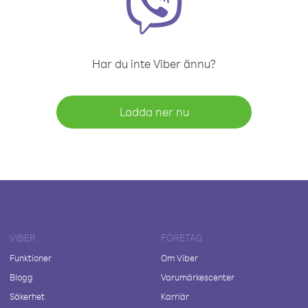
Har du inte Viber ännu?
Ladda ner nu
VIBER
FÖRETAG
Funktioner
Om Viber
Blogg
Varumärkescenter
Säkerhet
Karriär