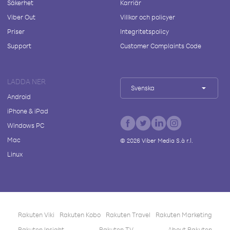
Säkerhet
Karriär
Viber Out
Villkor och policyer
Priser
Integritetspolicy
Support
Customer Complaints Code
LADDA NER
Svenska
Android
iPhone & iPad
Windows PC
Mac
©
2026
Viber Media S.à r.l.
Linux
Rakuten Viki
Rakuten Kobo
Rakuten Travel
Rakuten Marketing
Rakuten Insight
Rakuten TV
About Rakuten