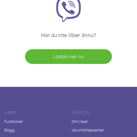
Har du inte Viber ännu?
Ladda ner nu
VIBER
FÖRETAG
Funktioner
Om Viber
Blogg
Varumärkescenter