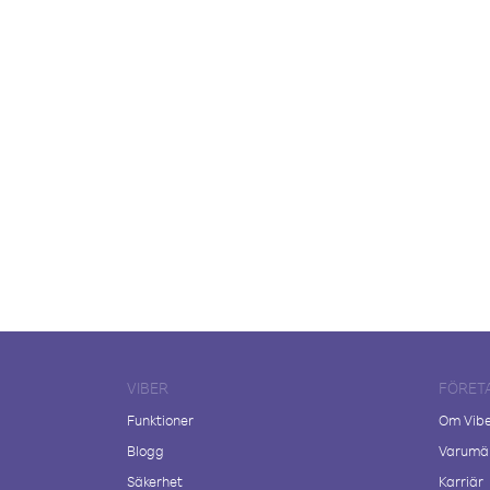
VIBER
FÖRET
Funktioner
Om Vib
Blogg
Varumär
Säkerhet
Karriär