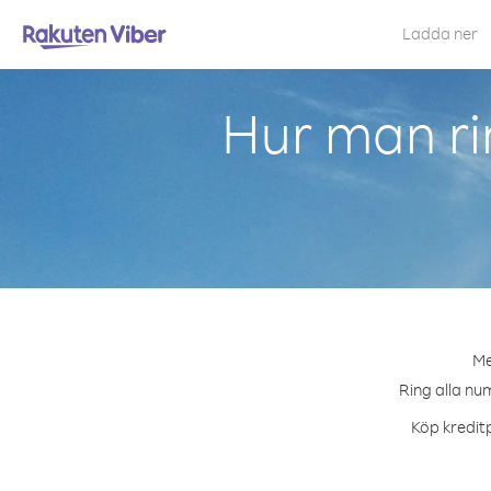
Ladda ner
Hur man ri
Me
Ring alla num
Köp kreditp