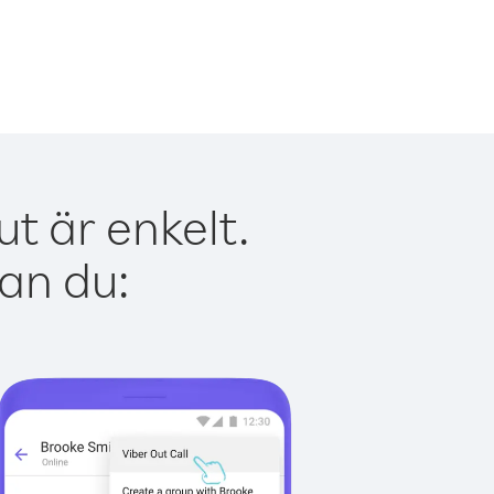
t är enkelt.
kan du: