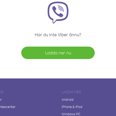
Har du inte Viber ännu?
Ladda ner nu
AG
LADDA NER
er
Android
kescenter
iPhone & iPad
Windows PC