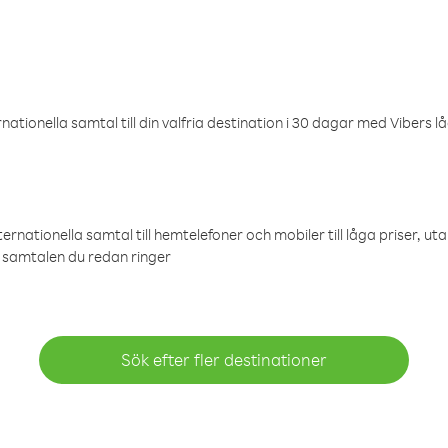
ationella samtal till din valfria destination i 30 dagar med Vibers lå
ternationella samtal till hemtelefoner och mobiler till låga priser, ut
samtalen du redan ringer
Sök efter fler destinationer