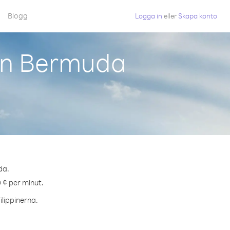
Blogg
Logga in
eller
Skapa konto
rån Bermuda
da.
0 ¢ per minut.
ilippinerna.