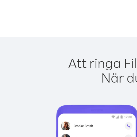
Att ringa F
När du