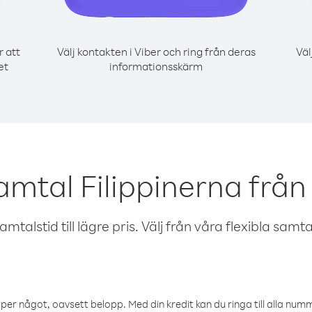
r att
Välj kontakten i Viber och ring från deras
Väl
et
informationsskärm
amtal Filippinerna fr
talstid till lägre pris. Välj från våra flexibla samtals
öper något, oavsett belopp. Med din kredit kan du ringa till alla numme