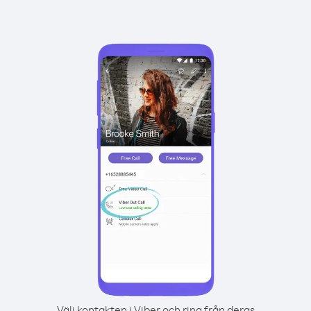
Välj kontakten i Viber och ring från deras