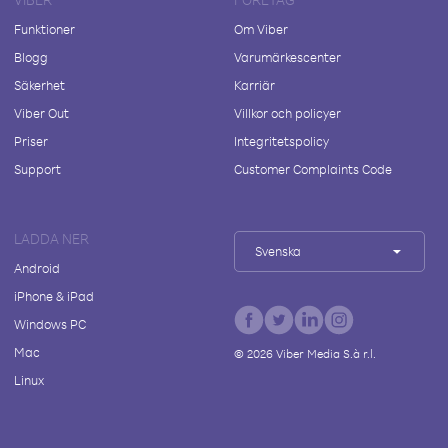
Funktioner
Om Viber
Blogg
Varumärkescenter
Säkerhet
Karriär
Viber Out
Villkor och policyer
Priser
Integritetspolicy
Support
Customer Complaints Code
LADDA NER
Svenska
Android
iPhone & iPad
Windows PC
Mac
©
2026
Viber Media S.à r.l.
Linux