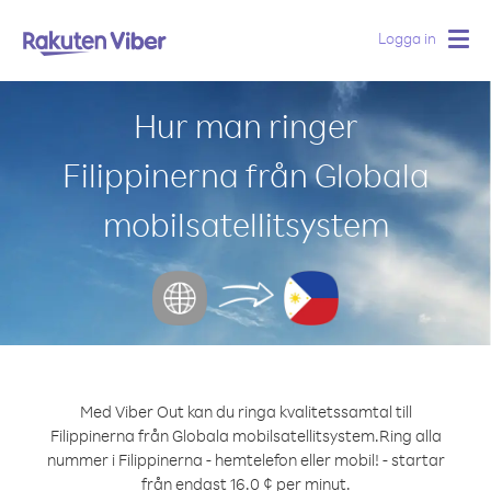
Logga in
Togg
navig
Hur man ringer
Filippinerna från Globala
mobilsatellitsystem
Med Viber Out kan du ringa kvalitetssamtal till
Filippinerna från Globala mobilsatellitsystem.
Ring alla
nummer i Filippinerna - hemtelefon eller mobil! - startar
från endast 16.0 ¢ per minut.