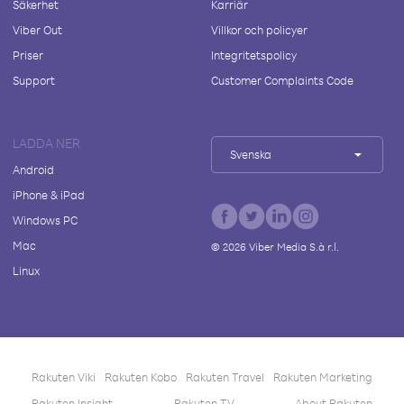
Säkerhet
Karriär
Viber Out
Villkor och policyer
Priser
Integritetspolicy
Support
Customer Complaints Code
LADDA NER
Svenska
Android
iPhone & iPad
Windows PC
Mac
©
2026
Viber Media S.à r.l.
Linux
Rakuten Viki
Rakuten Kobo
Rakuten Travel
Rakuten Marketing
Rakuten Insight
Rakuten TV
About Rakuten