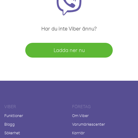
Har du inte Viber ännu?
Ladda ner nu
VIBER
FÖRETAG
Funktioner
Om Viber
Blogg
Varumärkescenter
Säkerhet
Karriär