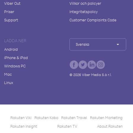
Viber Out
Villkor och policyer
Priser
Integritetspolicy
Support
Customer Complaints Code
LADDA NER
Svenska
Android
iPhone & iPad
Windows PC
Mac
©
2026
Viber Media S.à r.l.
Linux
Rakuten Viki
Rakuten Kobo
Rakuten Travel
Rakuten Marketing
Rakuten Insight
Rakuten TV
About Rakuten