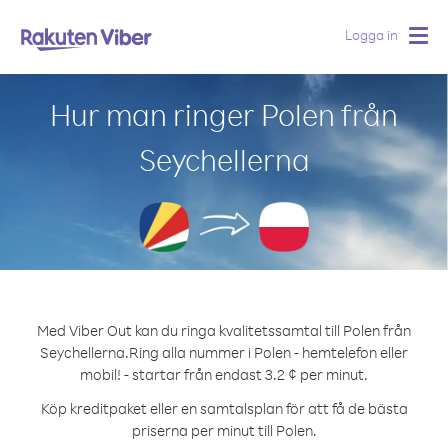
Logga in
Togg
navig
Hur man ringer Polen från
Seychellerna
Med Viber Out kan du ringa kvalitetssamtal till Polen från
Seychellerna.
Ring alla nummer i Polen - hemtelefon eller
mobil! - startar från endast 3.2 ¢ per minut.
Köp kreditpaket eller en samtalsplan för att få de bästa
priserna per minut till Polen.