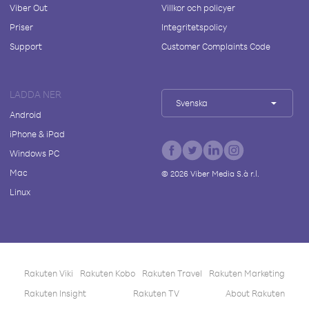
Viber Out
Villkor och policyer
Priser
Integritetspolicy
Support
Customer Complaints Code
LADDA NER
Svenska
Android
iPhone & iPad
Windows PC
Mac
©
2026
Viber Media S.à r.l.
Linux
Rakuten Viki
Rakuten Kobo
Rakuten Travel
Rakuten Marketing
Rakuten Insight
Rakuten TV
About Rakuten