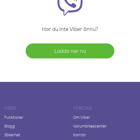
Har du inte Viber ännu?
Ladda ner nu
VIBER
FÖRETAG
Funktioner
Om Viber
Blogg
Varumärkescenter
Säkerhet
Karriär