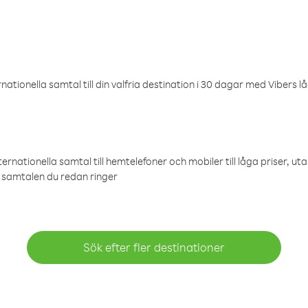
ationella samtal till din valfria destination i 30 dagar med Vibers lå
ternationella samtal till hemtelefoner och mobiler till låga priser, ut
samtalen du redan ringer
Sök efter fler destinationer