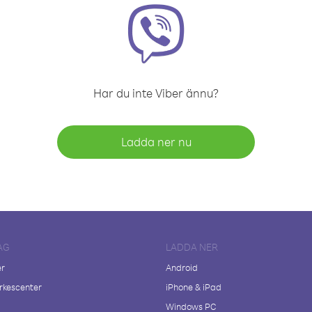
Har du inte Viber ännu?
Ladda ner nu
AG
LADDA NER
er
Android
kescenter
iPhone & iPad
Windows PC