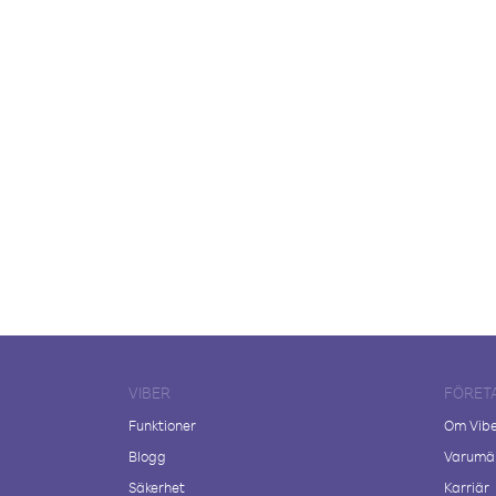
VIBER
FÖRET
Funktioner
Om Vib
Blogg
Varumär
Säkerhet
Karriär