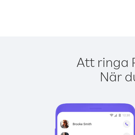
Att ringa
När du