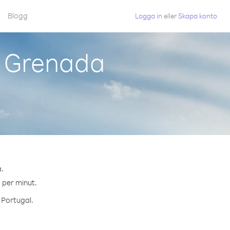
Blogg
Logga in
eller
Skapa konto
n Grenada
a.
¢ per minut.
l Portugal.