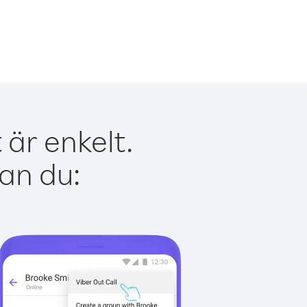
är enkelt.
kan du: