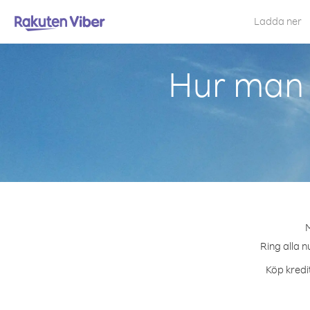
Ladda ner
Hur man 
M
Ring alla n
Köp kredit