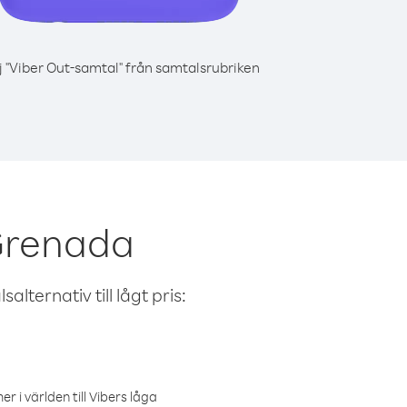
j "Viber Out-samtal" från samtalsrubriken
 Grenada
alternativ till lågt pris:
r i världen till Vibers låga