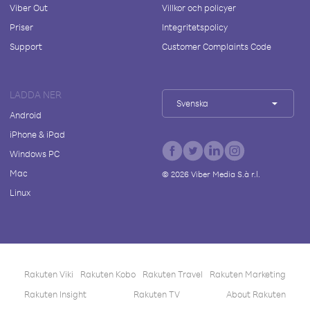
Viber Out
Villkor och policyer
Priser
Integritetspolicy
Support
Customer Complaints Code
LADDA NER
Svenska
Android
iPhone & iPad
Windows PC
Mac
©
2026
Viber Media S.à r.l.
Linux
Rakuten Viki
Rakuten Kobo
Rakuten Travel
Rakuten Marketing
Rakuten Insight
Rakuten TV
About Rakuten