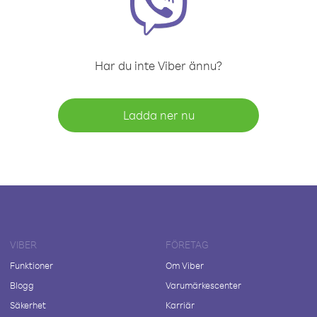
Har du inte Viber ännu?
Ladda ner nu
VIBER
FÖRETAG
Funktioner
Om Viber
Blogg
Varumärkescenter
Säkerhet
Karriär