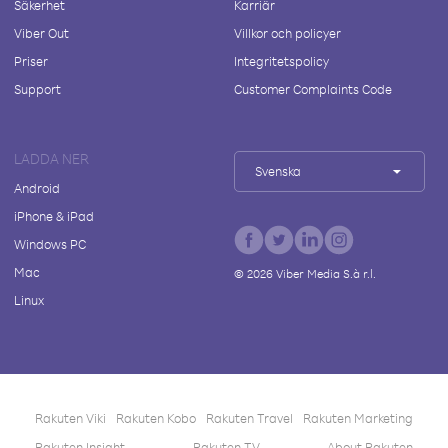
Säkerhet
Karriär
Viber Out
Villkor och policyer
Priser
Integritetspolicy
Support
Customer Complaints Code
LADDA NER
Svenska
Android
iPhone & iPad
Windows PC
Mac
©
2026
Viber Media S.à r.l.
Linux
Rakuten Viki
Rakuten Kobo
Rakuten Travel
Rakuten Marketing
Rakuten Insight
Rakuten TV
About Rakuten