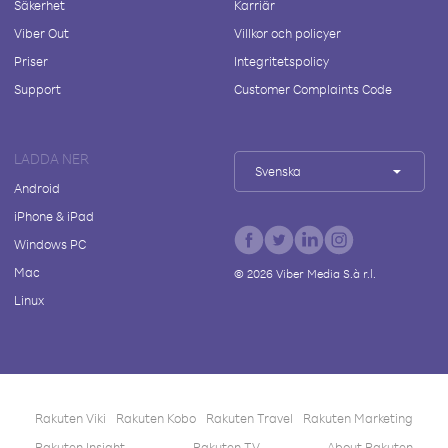
Säkerhet
Karriär
Viber Out
Villkor och policyer
Priser
Integritetspolicy
Support
Customer Complaints Code
LADDA NER
Svenska
Android
iPhone & iPad
Windows PC
Mac
©
2026
Viber Media S.à r.l.
Linux
Rakuten Viki
Rakuten Kobo
Rakuten Travel
Rakuten Marketing
Rakuten Insight
Rakuten TV
About Rakuten