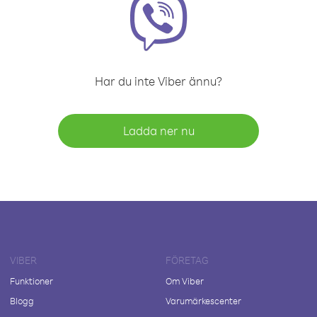
Har du inte Viber ännu?
Ladda ner nu
VIBER
FÖRETAG
Funktioner
Om Viber
Blogg
Varumärkescenter