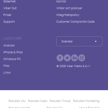
Säkerhet
Karriär
Viber Out
Villkor och policyer
Priser
Integritetspolicy
Support
Customer Complaints Code
LADDA NER
Svenska
Android
iPhone & iPad
Windows PC
Mac
©
2026
Viber Media S.à r.l.
Linux
Rakuten Viki
Rakuten Kobo
Rakuten Travel
Rakuten Marketing
Rakuten Insight
Rakuten TV
About Rakuten