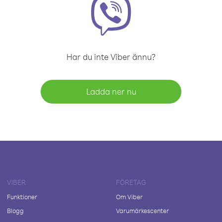
Har du inte Viber ännu?
Ladda ner nu
VIBER
FÖRETAG
Funktioner
Om Viber
Blogg
Varumärkescenter