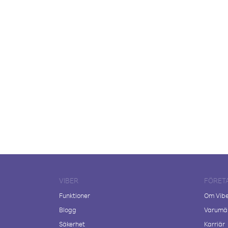
VIBER
FÖRET
Funktioner
Om Vib
Blogg
Varumär
Säkerhet
Karriär