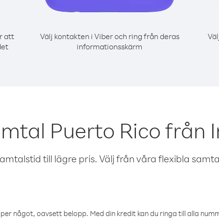
r att
Välj kontakten i Viber och ring från deras
Väl
det
informationsskärm
amtal Puerto Rico från 
talstid till lägre pris. Välj från våra flexibla samtals
öper något, oavsett belopp. Med din kredit kan du ringa till alla numme