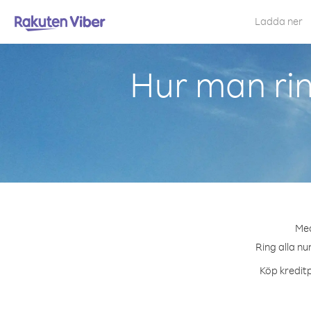
Ladda ner
Hur man rin
Med
Ring alla nu
Köp kreditp