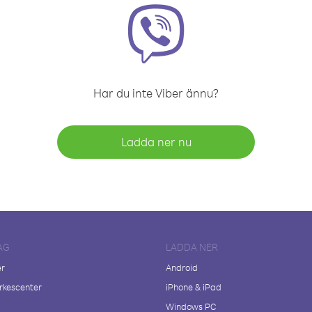
Har du inte Viber ännu?
Ladda ner nu
AG
LADDA NER
er
Android
kescenter
iPhone & iPad
Windows PC