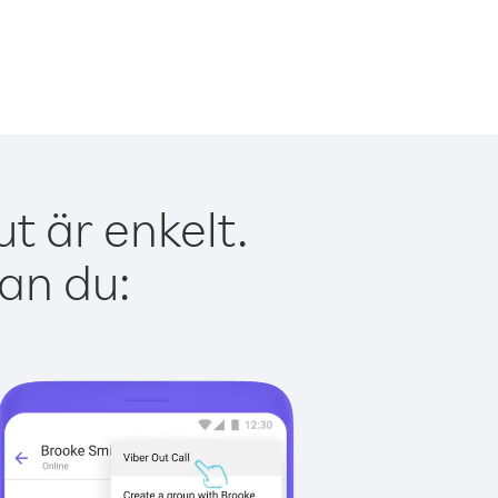
t är enkelt.
kan du: