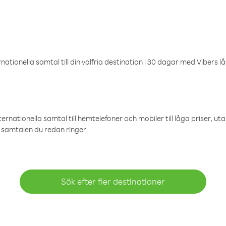
ationella samtal till din valfria destination i 30 dagar med Vibers lå
ternationella samtal till hemtelefoner och mobiler till låga priser, ut
samtalen du redan ringer
Sök efter fler destinationer