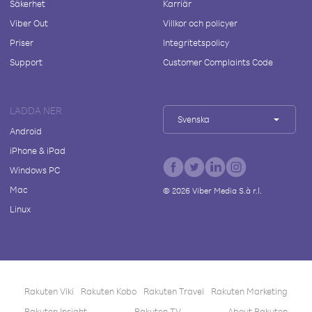
Säkerhet
Karriär
Viber Out
Villkor och policyer
Priser
Integritetspolicy
Support
Customer Complaints Code
LADDA NER
Svenska
Android
iPhone & iPad
Windows PC
Mac
©
2026
Viber Media S.à r.l.
Linux
Rakuten Viki
Rakuten Kobo
Rakuten Travel
Rakuten Marketing
Rakuten Insight
Rakuten TV
About Rakuten