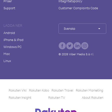
Priser
Integritetspolicy
Support
Customer Complaints Code
LADDA NER
Svenska
Android
iPhone & iPad
Windows PC
Mac
©
2026
Viber Media S.à r.l.
Linux
Rakuten Viki
Rakuten Kobo
Rakuten Travel
Rakuten Marketing
Rakuten Insight
Rakuten TV
About Rakuten