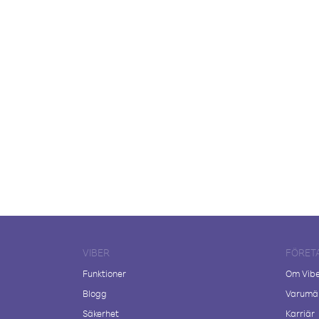
VIBER
FÖRET
Funktioner
Om Vib
Blogg
Varumär
Säkerhet
Karriär