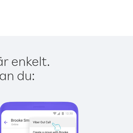
r enkelt.
kan du: