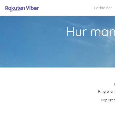
Ladda ner
Hur man 
Ring alla 
Köp kred