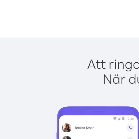
Att ring
När du