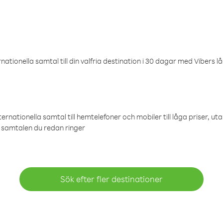
ationella samtal till din valfria destination i 30 dagar med Vibers lå
ternationella samtal till hemtelefoner och mobiler till låga priser, ut
samtalen du redan ringer
Sök efter fler destinationer