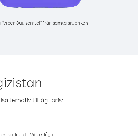
j "Viber Out-samtal" från samtalsrubriken
gizistan
alternativ till lågt pris:
r i världen till Vibers låga