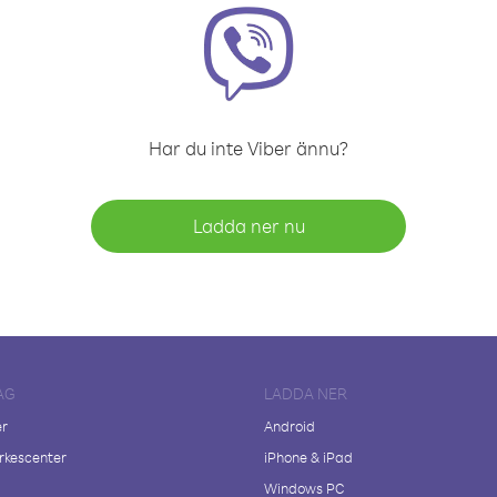
Har du inte Viber ännu?
Ladda ner nu
AG
LADDA NER
er
Android
kescenter
iPhone & iPad
Windows PC