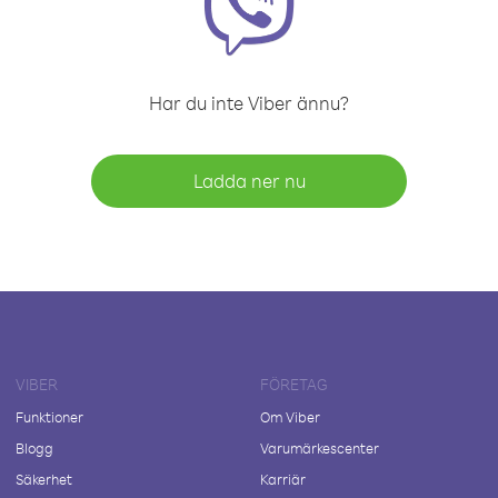
Har du inte Viber ännu?
Ladda ner nu
VIBER
FÖRETAG
Funktioner
Om Viber
Blogg
Varumärkescenter
Säkerhet
Karriär