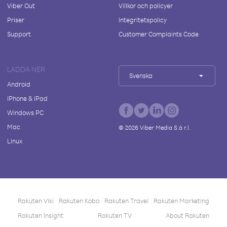
Viber Out
Villkor och policyer
Priser
Integritetspolicy
Support
Customer Complaints Code
LADDA NER
Svenska
Android
iPhone & iPad
Windows PC
Mac
©
2026
Viber Media S.à r.l.
Linux
Rakuten Viki
Rakuten Kobo
Rakuten Travel
Rakuten Marketing
Rakuten Insight
Rakuten TV
About Rakuten