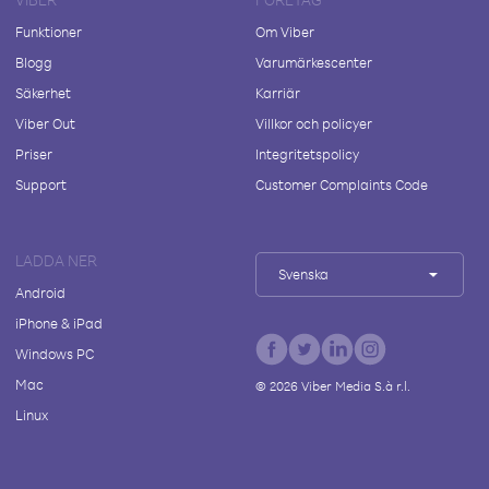
Funktioner
Om Viber
Blogg
Varumärkescenter
Säkerhet
Karriär
Viber Out
Villkor och policyer
Priser
Integritetspolicy
Support
Customer Complaints Code
LADDA NER
Svenska
Android
iPhone & iPad
Windows PC
Mac
©
2026
Viber Media S.à r.l.
Linux