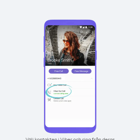
Välj kontakten i Viber och ring från deras