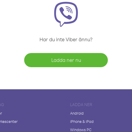
Har du inte Viber ännu?
Ladda ner nu
AG
LADDA NER
er
Android
kescenter
iPhone & iPad
Windows PC