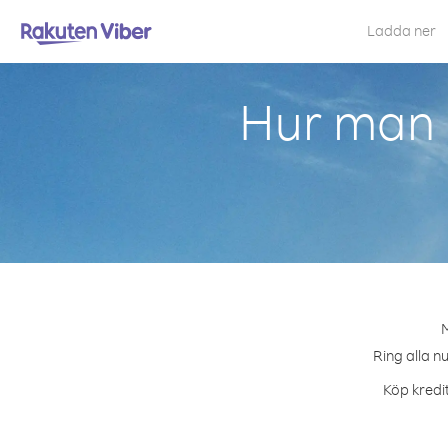
Ladda ner
Hur man 
M
Ring alla n
Köp kredit