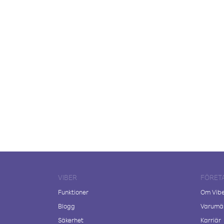
VIBER
FÖRET
Funktioner
Om Vib
Blogg
Varumär
Säkerhet
Karriär