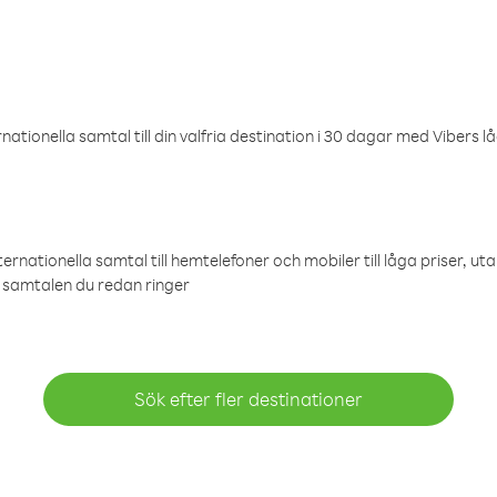
ationella samtal till din valfria destination i 30 dagar med Vibers lå
ternationella samtal till hemtelefoner och mobiler till låga priser, ut
samtalen du redan ringer
Sök efter fler destinationer