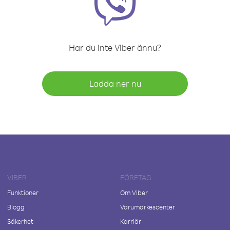
Har du inte Viber ännu?
Ladda ner nu
VIBER
FÖRETAG
Funktioner
Om Viber
Blogg
Varumärkescenter
Säkerhet
Karriär