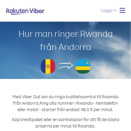
Logga in
Togg
navig
Hur man ringer Rwanda
från Andorra
Med Viber Out kan du ringa kvalitetssamtal till Rwanda
från Andorra.
Ring alla nummer i Rwanda - hemtelefon
eller mobil! - startar från endast 49.0 ¢ per minut.
Köp kreditpaket eller en samtalsplan för att få de bästa
priserna per minut till Rwanda.