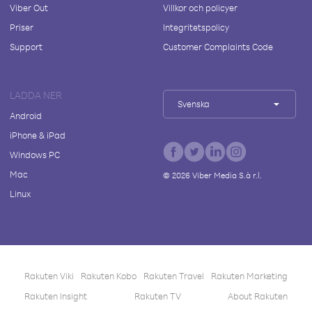
Viber Out
Villkor och policyer
Priser
Integritetspolicy
Support
Customer Complaints Code
LADDA NER
Svenska
Android
iPhone & iPad
Windows PC
Mac
©
2026
Viber Media S.à r.l.
Linux
Rakuten Viki
Rakuten Kobo
Rakuten Travel
Rakuten Marketing
Rakuten Insight
Rakuten TV
About Rakuten