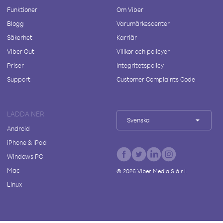
Funktioner
Om Viber
Blogg
Varumärkescenter
Säkerhet
Karriär
Viber Out
Villkor och policyer
Priser
Integritetspolicy
Support
Customer Complaints Code
LADDA NER
Svenska
Android
iPhone & iPad
Windows PC
Mac
©
2026
Viber Media S.à r.l.
Linux