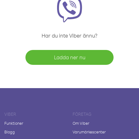
Har du inte Viber ännu?
Ladda ner nu
VIBER
FÖRETAG
Funktioner
Om Viber
Blogg
Varumärkescenter