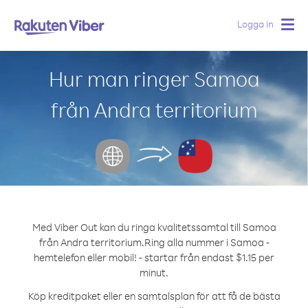
Logga in
Togg
navig
Hur man ringer Samoa
från Andra territorium
Med Viber Out kan du ringa kvalitetssamtal till Samoa
från Andra territorium.
Ring alla nummer i Samoa -
hemtelefon eller mobil! - startar från endast $1.15 per
minut.
Köp kreditpaket eller en samtalsplan för att få de bästa