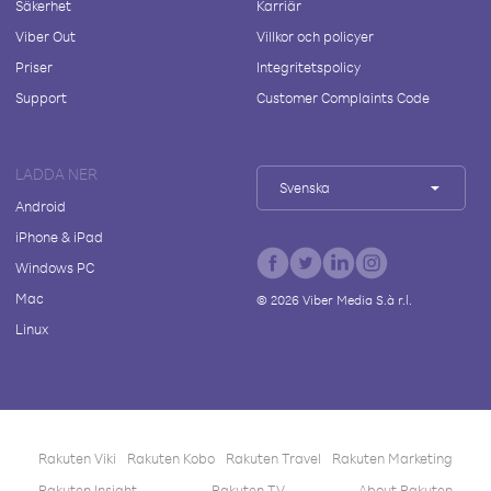
Säkerhet
Karriär
Viber Out
Villkor och policyer
Priser
Integritetspolicy
Support
Customer Complaints Code
LADDA NER
Svenska
Android
iPhone & iPad
Windows PC
Mac
©
2026
Viber Media S.à r.l.
Linux
Rakuten Viki
Rakuten Kobo
Rakuten Travel
Rakuten Marketing
Rakuten Insight
Rakuten TV
About Rakuten