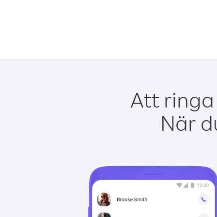
Att ring
När du