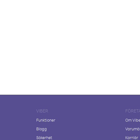
VIBER
FÖRET
Funktioner
Om Vib
Blogg
Varumär
Säkerhet
Karriär