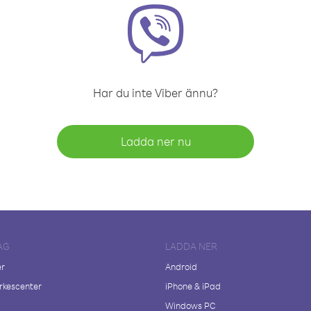
Har du inte Viber ännu?
Ladda ner nu
AG
LADDA NER
er
Android
kescenter
iPhone & iPad
Windows PC