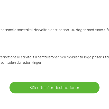
ationella samtal till din valfria destination i 30 dagar med Vibers lå
ternationella samtal till hemtelefoner och mobiler till låga priser, ut
samtalen du redan ringer
Sök efter fler destinationer