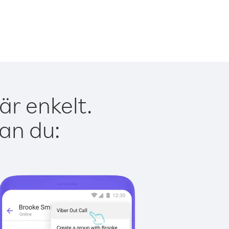
r enkelt.
kan du: