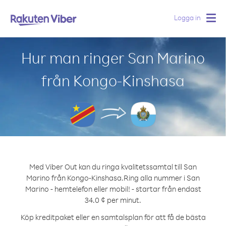
Logga in
Togg
navig
Hur man ringer San Marino
från Kongo-Kinshasa
Med Viber Out kan du ringa kvalitetssamtal till San
Marino från Kongo-Kinshasa.
Ring alla nummer i San
Marino - hemtelefon eller mobil! - startar från endast
34.0 ¢ per minut.
Köp kreditpaket eller en samtalsplan för att få de bästa