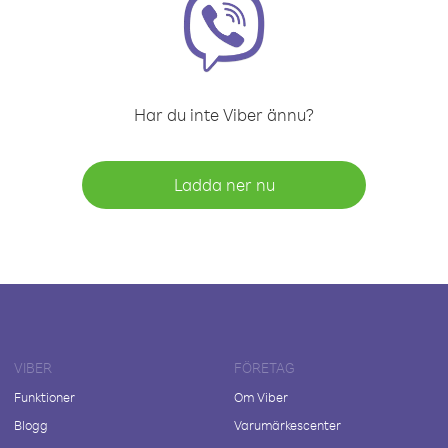
Har du inte Viber ännu?
Ladda ner nu
VIBER
FÖRETAG
Funktioner
Om Viber
Blogg
Varumärkescenter