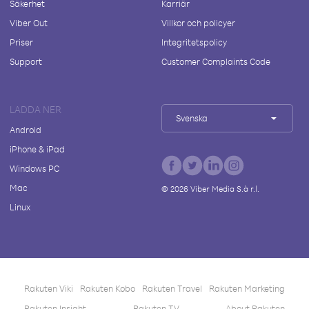
Säkerhet
Karriär
Viber Out
Villkor och policyer
Priser
Integritetspolicy
Support
Customer Complaints Code
LADDA NER
Svenska
Android
iPhone & iPad
Windows PC
Mac
©
2026
Viber Media S.à r.l.
Linux
Rakuten Viki
Rakuten Kobo
Rakuten Travel
Rakuten Marketing
Rakuten Insight
Rakuten TV
About Rakuten