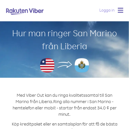
Logga in
Togg
navig
Hur man ringer San Marino
från Liberia
Med Viber Out kan du ringa kvalitetssamtal till San
Marino från Liberia.
Ring alla nummer i San Marino -
hemtelefon eller mobil! - startar från endast 34.0 ¢ per
minut.
Köp kreditpaket eller en samtalsplan för att få de bästa