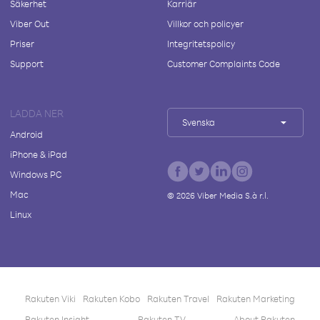
Säkerhet
Karriär
Viber Out
Villkor och policyer
Priser
Integritetspolicy
Support
Customer Complaints Code
LADDA NER
Svenska
Android
iPhone & iPad
Windows PC
Mac
©
2026
Viber Media S.à r.l.
Linux
Rakuten Viki
Rakuten Kobo
Rakuten Travel
Rakuten Marketing
Rakuten Insight
Rakuten TV
About Rakuten