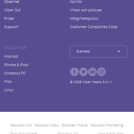
Säkerhet
Karriär
Viber Out
Villkor och policyer
Priser
Integritetspolicy
Support
Customer Complaints Code
LADDA NER
Svenska
Android
iPhone & iPad
Windows PC
Mac
©
2026
Viber Media S.à r.l.
Linux
Rakuten Viki
Rakuten Kobo
Rakuten Travel
Rakuten Marketing
Rakuten Insight
Rakuten TV
About Rakuten