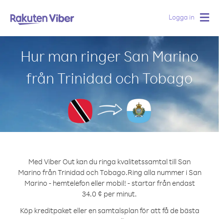
Logga in
Togg
navig
Hur man ringer San Marino
från Trinidad och Tobago
Med Viber Out kan du ringa kvalitetssamtal till San
Marino från Trinidad och Tobago.
Ring alla nummer i San
Marino - hemtelefon eller mobil! - startar från endast
34.0 ¢ per minut.
Köp kreditpaket eller en samtalsplan för att få de bästa