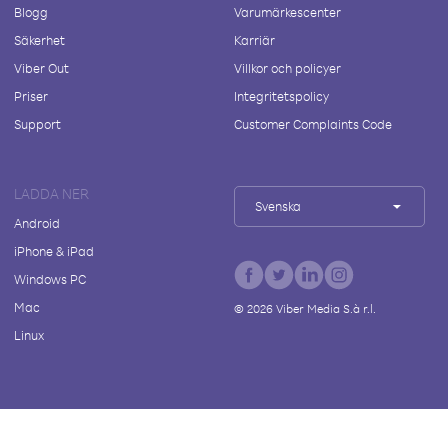
Blogg
Varumärkescenter
Säkerhet
Karriär
Viber Out
Villkor och policyer
Priser
Integritetspolicy
Support
Customer Complaints Code
LADDA NER
Svenska
Android
iPhone & iPad
Windows PC
Mac
©
2026
Viber Media S.à r.l.
Linux