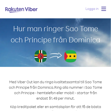
Logga in
Togg
navig
Hur man ringer Sao Tome
och Principe från Dominica
Med Viber Out kan du ringa kvalitetssamtal till Sao Tome
och Principe från Dominica.
Ring alla nummer i Sao Tome
och Principe - hemtelefon eller mobil! - startar från
endast $1.49 per minut.
Köp kreditpaket eller en samtalsplan för att få de bästa