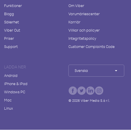
Funktioner
Om Viber
Blogg
Varumärkescenter
Säkerhet
Karriär
Viber Out
Villkor och policyer
Priser
Integritetspolicy
Support
Customer Complaints Code
LADDA NER
Svenska
Android
iPhone & iPad
Windows PC
Mac
©
2026
Viber Media S.à r.l.
Linux