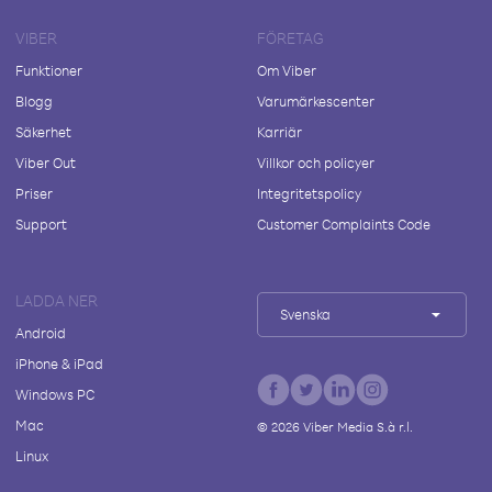
VIBER
FÖRETAG
Funktioner
Om Viber
Blogg
Varumärkescenter
Säkerhet
Karriär
Viber Out
Villkor och policyer
Priser
Integritetspolicy
Support
Customer Complaints Code
LADDA NER
Svenska
Android
iPhone & iPad
Windows PC
Mac
©
2026
Viber Media S.à r.l.
Linux