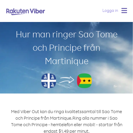
Logga in
Togg
navig
Hur man ringer Sao Tome
och Principe från
Martinique
Med Viber Out kan du ringa kvalitetssamtal till Sao Tome
och Principe från Martinique.
Ring alla nummer i Sao
Tome och Principe - hemtelefon eller mobil! - startar från
endast $1.49 per minut.