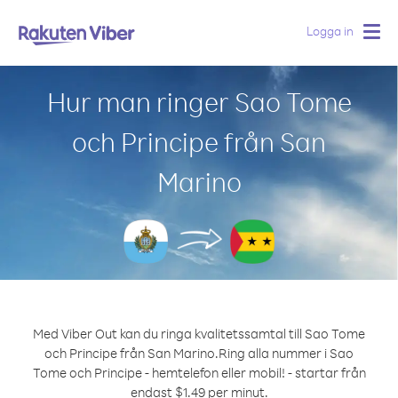
Logga in
Togg
navig
Hur man ringer Sao Tome
och Principe från San
Marino
Med Viber Out kan du ringa kvalitetssamtal till Sao Tome
och Principe från San Marino.
Ring alla nummer i Sao
Tome och Principe - hemtelefon eller mobil! - startar från
endast $1.49 per minut.