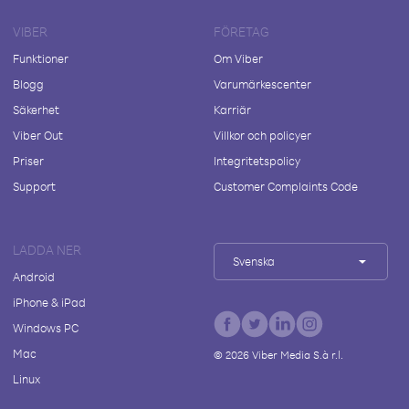
VIBER
FÖRETAG
Funktioner
Om Viber
Blogg
Varumärkescenter
Säkerhet
Karriär
Viber Out
Villkor och policyer
Priser
Integritetspolicy
Support
Customer Complaints Code
LADDA NER
Svenska
Android
iPhone & iPad
Windows PC
Mac
©
2026
Viber Media S.à r.l.
Linux