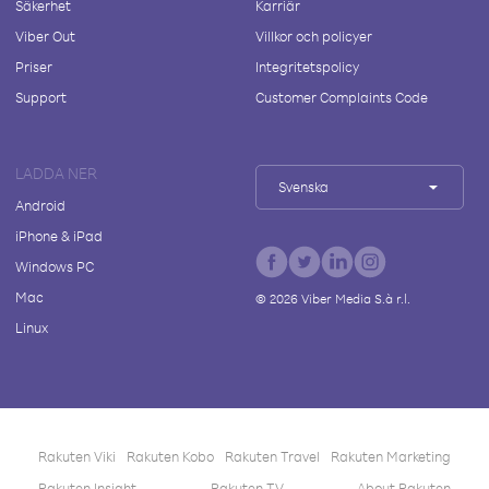
Säkerhet
Karriär
Viber Out
Villkor och policyer
Priser
Integritetspolicy
Support
Customer Complaints Code
LADDA NER
Svenska
Android
iPhone & iPad
Windows PC
Mac
©
2026
Viber Media S.à r.l.
Linux
Rakuten Viki
Rakuten Kobo
Rakuten Travel
Rakuten Marketing
Rakuten Insight
Rakuten TV
About Rakuten