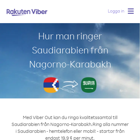
Logga in
Togg
navig
Hur man ringer
Saudiarabien från
Nagorno-Karabakh
Med Viber Out kan du ringa kvalitetssamtal till
Saudiarabien från Nagorno-Karabakh.
Ring alla nummer
i Saudiarabien - hemtelefon eller mobil! - startar från
endast 19.9 ¢ per minut.