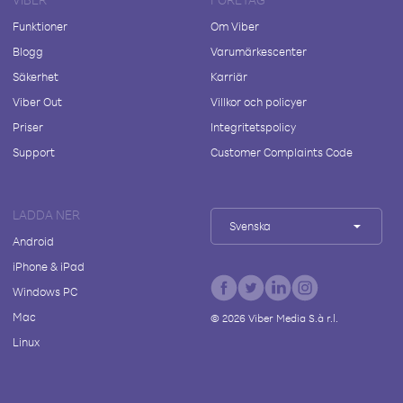
Funktioner
Om Viber
Blogg
Varumärkescenter
Säkerhet
Karriär
Viber Out
Villkor och policyer
Priser
Integritetspolicy
Support
Customer Complaints Code
LADDA NER
Svenska
Android
iPhone & iPad
Windows PC
Mac
©
2026
Viber Media S.à r.l.
Linux