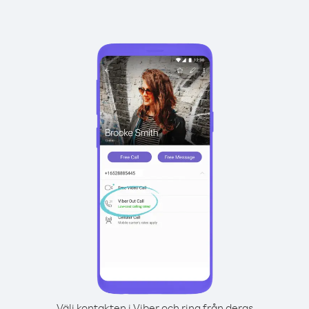
Välj kontakten i Viber och ring från deras