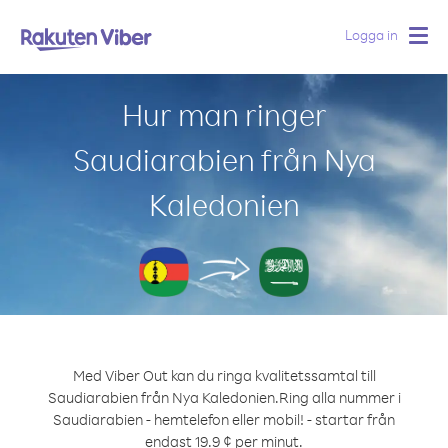
Logga in
Togg
navig
Hur man ringer
Saudiarabien från Nya
Kaledonien
Med Viber Out kan du ringa kvalitetssamtal till
Saudiarabien från Nya Kaledonien.
Ring alla nummer i
Saudiarabien - hemtelefon eller mobil! - startar från
endast 19.9 ¢ per minut.