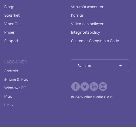
Blogg
Varumärkescenter
Säkerhet
Karriär
Viber Out
Villkor och policyer
Priser
Integritetspolicy
Support
Customer Complaints Code
LADDA NER
Svenska
Android
iPhone & iPad
Windows PC
Mac
©
2026
Viber Media S.à r.l.
Linux