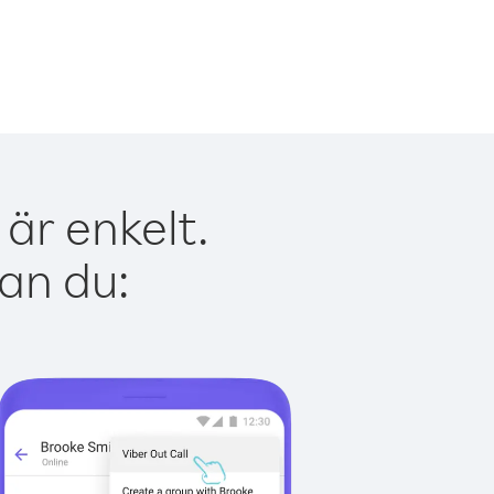
är enkelt.
kan du: