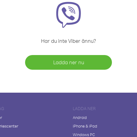
Har du inte Viber ännu?
Ladda ner nu
AG
LADDA NER
er
Android
kescenter
iPhone & iPad
Windows PC