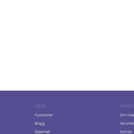
VIBER
FÖRET
Funktioner
Om Vib
Blogg
Varumär
Säkerhet
Karriär