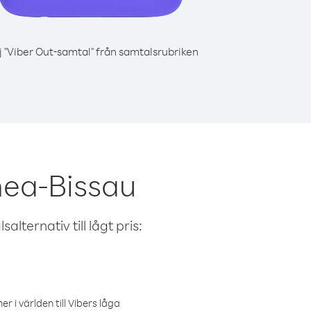
j "Viber Out-samtal" från samtalsrubriken
nea-Bissau
alternativ till lågt pris:
r i världen till Vibers låga