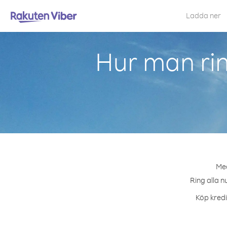
Ladda ner
Hur man rin
Med
Ring alla n
Köp kredi