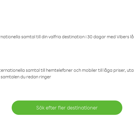
ationella samtal till din valfria destination i 30 dagar med Vibers lå
ternationella samtal till hemtelefoner och mobiler till låga priser, ut
samtalen du redan ringer
Sök efter fler destinationer