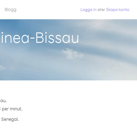
Blogg
Logga in
eller
Skapa konto
uinea-Bissau
sau.
¢ per minut.
l Senegal.