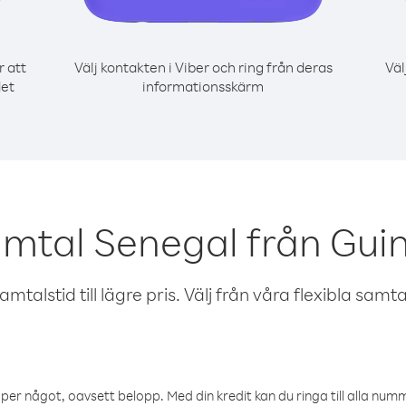
r att
Välj kontakten i Viber och ring från deras
Väl
det
informationsskärm
amtal Senegal från Gui
talstid till lägre pris. Välj från våra flexibla samtals
öper något, oavsett belopp. Med din kredit kan du ringa till alla numme