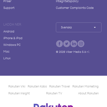
Priser
Integritetspolicy
Support
Customer Complaints Code
LADDA NER
Svenska
Android
iPhone & iPad
Windows PC
Mac
©
2026
Viber Media S.à r.l.
Linux
Rakuten Viki
Rakuten Kobo
Rakuten Travel
Rakuten Marketing
Rakuten Insight
Rakuten TV
About Rakuten