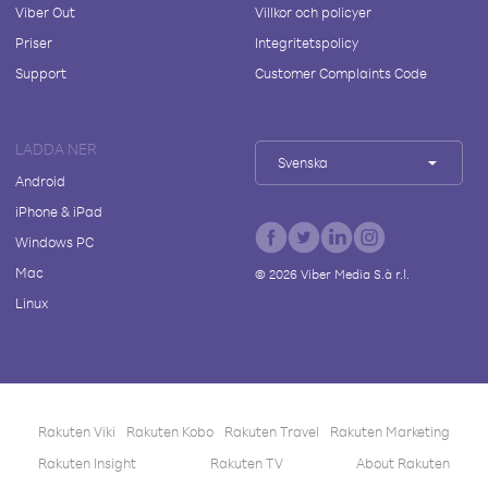
Viber Out
Villkor och policyer
Priser
Integritetspolicy
Support
Customer Complaints Code
LADDA NER
Svenska
Android
iPhone & iPad
Windows PC
Mac
©
2026
Viber Media S.à r.l.
Linux
Rakuten Viki
Rakuten Kobo
Rakuten Travel
Rakuten Marketing
Rakuten Insight
Rakuten TV
About Rakuten