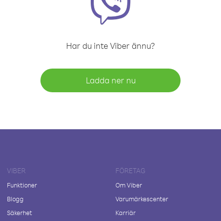
Har du inte Viber ännu?
Ladda ner nu
VIBER
FÖRETAG
Funktioner
Om Viber
Blogg
Varumärkescenter
Säkerhet
Karriär