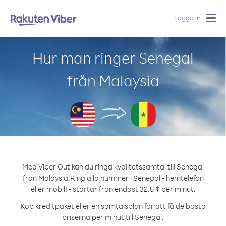
Logga in
Togg
navig
Hur man ringer Senegal
från Malaysia
Med Viber Out kan du ringa kvalitetssamtal till Senegal
från Malaysia.
Ring alla nummer i Senegal - hemtelefon
eller mobil! - startar från endast 32.5 ¢ per minut.
Köp kreditpaket eller en samtalsplan för att få de bästa
priserna per minut till Senegal.