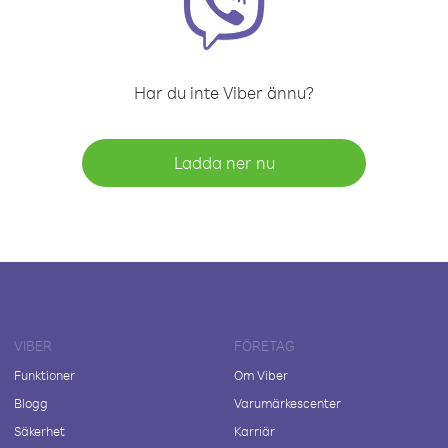
Har du inte Viber ännu?
Ladda ner nu
VIBER
FÖRETAG
Funktioner
Om Viber
Blogg
Varumärkescenter
Säkerhet
Karriär