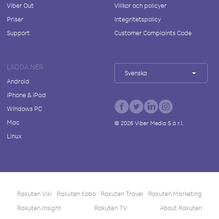
Viber Out
Villkor och policyer
Priser
Integritetspolicy
Support
Customer Complaints Code
LADDA NER
Svenska
Android
iPhone & iPad
Windows PC
Mac
©
2026
Viber Media S.à r.l.
Linux
Rakuten Viki
Rakuten Kobo
Rakuten Travel
Rakuten Marketing
Rakuten Insight
Rakuten TV
About Rakuten