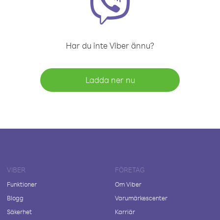
Har du inte Viber ännu?
Ladda ner nu
VIBER
FÖRETAG
Funktioner
Om Viber
Blogg
Varumärkescenter
Säkerhet
Karriär