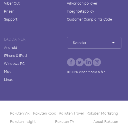
Viber Out
Villkor och policyer
Priser
Integritetspolicy
Support
Customer Complaints Code
LADDA NER
Svenska
Android
iPhone & iPad
Windows PC
Mac
©
2026
Viber Media S.à r.l.
Linux
Rakuten Viki
Rakuten Kobo
Rakuten Travel
Rakuten Marketing
Rakuten Insight
Rakuten TV
About Rakuten