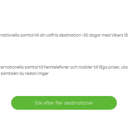
ationella samtal till din valfria destination i 30 dagar med Vibers lå
ternationella samtal till hemtelefoner och mobiler till låga priser, ut
samtalen du redan ringer
Sök efter fler destinationer