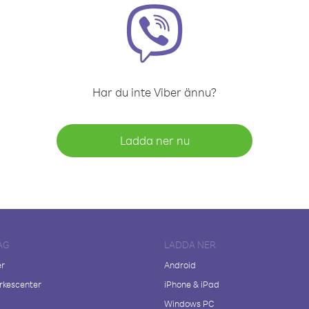
Har du inte Viber ännu?
Ladda ner nu
AG
LADDA NER
er
Android
kescenter
iPhone & iPad
Windows PC