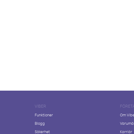
VIBER
FÖRET
Funktioner
Om Vib
Blogg
Varumär
Säkerhet
Karriär