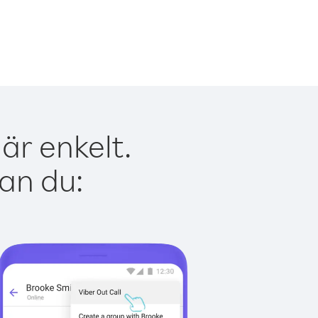
är enkelt.
kan du: