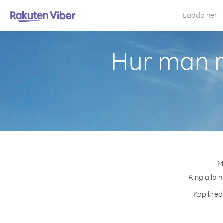
Ladda ner
Hur man r
M
Ring alla n
Köp kredi