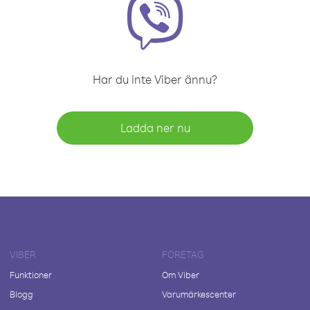
Har du inte Viber ännu?
Ladda ner nu
VIBER
FÖRETAG
Funktioner
Om Viber
Blogg
Varumärkescenter