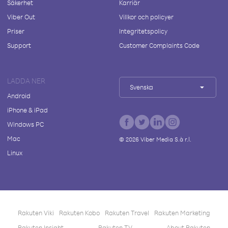
Säkerhet
Karriär
Viber Out
Villkor och policyer
Priser
Integritetspolicy
Support
Customer Complaints Code
LADDA NER
Svenska
Android
iPhone & iPad
Windows PC
Mac
©
2026
Viber Media S.à r.l.
Linux
Rakuten Viki
Rakuten Kobo
Rakuten Travel
Rakuten Marketing
Rakuten Insight
Rakuten TV
About Rakuten