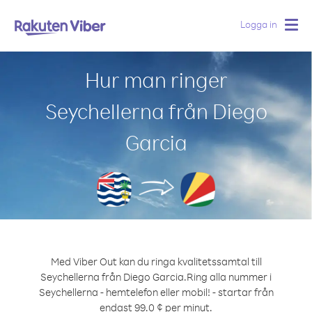
Logga in
Togg
navig
Hur man ringer
Seychellerna från Diego
Garcia
Med Viber Out kan du ringa kvalitetssamtal till
Seychellerna från Diego Garcia.
Ring alla nummer i
Seychellerna - hemtelefon eller mobil! - startar från
endast 99.0 ¢ per minut.