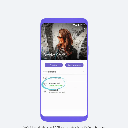
Välj kontakten i Viber och ring från deras