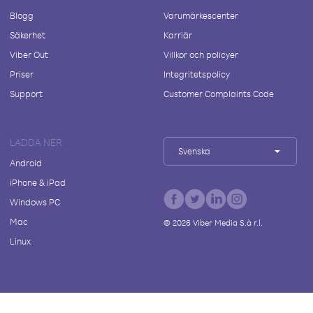
Blogg
Varumärkescenter
Säkerhet
Karriär
Viber Out
Villkor och policyer
Priser
Integritetspolicy
Support
Customer Complaints Code
LADDA NER
Svenska
Android
iPhone & iPad
Windows PC
Mac
©
2026
Viber Media S.à r.l.
Linux