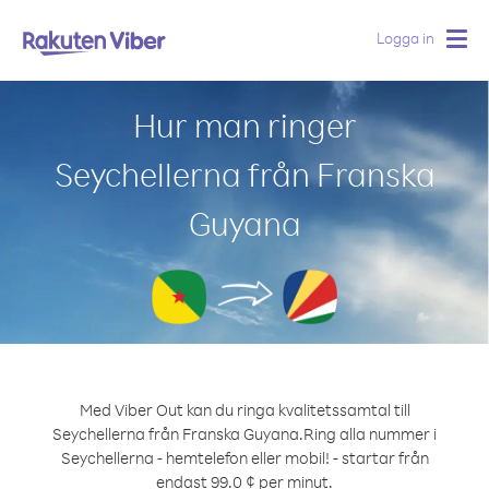
Logga in
Togg
navig
Hur man ringer
Seychellerna från Franska
Guyana
Med Viber Out kan du ringa kvalitetssamtal till
Seychellerna från Franska Guyana.
Ring alla nummer i
Seychellerna - hemtelefon eller mobil! - startar från
endast 99.0 ¢ per minut.