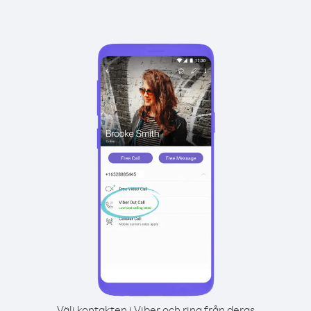
Välj kontakten i Viber och ring från deras