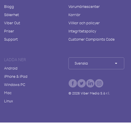
Blogg
Varumärkescenter
Säkerhet
Karriär
Viber Out
Villkor och policyer
Priser
Integritetspolicy
Support
Customer Complaints Code
LADDA NER
Svenska
Android
iPhone & iPad
Windows PC
Mac
©
2026
Viber Media S.à r.l.
Linux